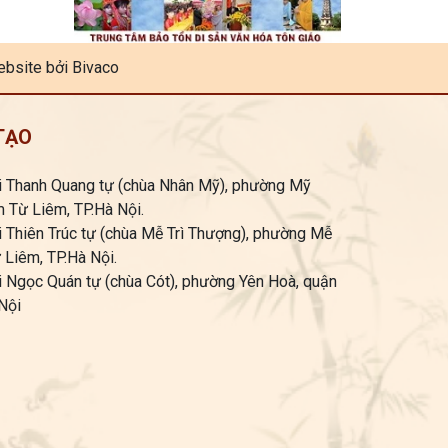
bsite bởi Bivaco
TẠO
i Thanh Quang tự (chùa Nhân Mỹ), phường Mỹ
 Từ Liêm, TP.Hà Nội.
i Thiên Trúc tự (chùa Mễ Trì Thượng), phường Mễ
 Liêm, TP.Hà Nội.
i Ngọc Quán tự (chùa Cót), phường Yên Hoà, quận
Nội