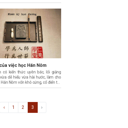
gia
hức các lớp học tại chùa Nhân Mỹ,
Trì Thượng.
h của việc học Hán Nôm
n có kiến thức uyên bác, lối giảng
 vừa dễ hiểu vừa hài hước, làm cho
Hán Nôm vốn khô cứng, cổ điển trở
hút đầy thú vị.
‹
1
2
3
›