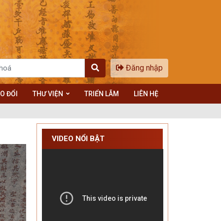
Đăng nhập
O ĐỔI
THƯ VIỆN
TRIỂN LÃM
LIÊN HỆ
VIDEO NỔI BẬT