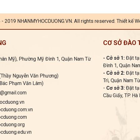
 - 2019 NHANMYHOCDUONG.VN. All rights reserved. Thiết kế We
NG
CƠ SỞ ĐÀO 
- Cở sở 1:
Đặt tạ
Nhân Mỹ), Phường Mỹ Đình 1, Quận Nam Từ
Đình 1, Quận Nam
- Cở sở 2:
Đặt tạ
 (Thầy Nguyễn Văn Phương)
Trì, Quận Nam Từ
 (Bác Phạm Văn Lâm)
-
Cơ sở 3:
Đặt tạ
g@gmail.com
Cầu Giấy, TP. Hà 
ocduong.vn
ong.com.vn
uong.com
uong.org
ong.edu.vn