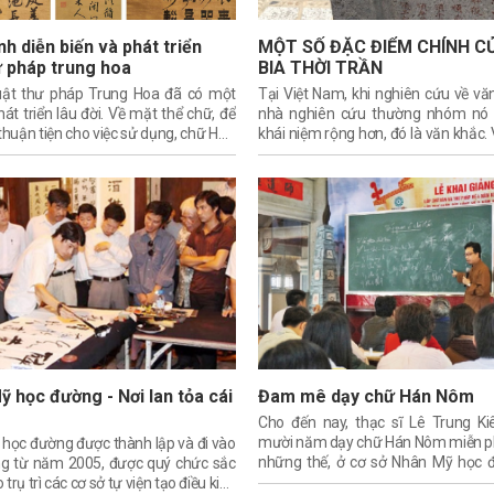
nh diễn biến và phát triển
MỘT SỐ ĐẶC ĐIỂM CHÍNH C
ư pháp trung hoa
BIA THỜI TRẦN
uật thư pháp Trung Hoa đã có một
Tại Việt Nam, khi nghiên cứu về văn
hát triển lâu đời. Về mặt thể chữ, để
nhà nghiên cứu thường nhóm nó
thuận tiện cho việc sử dụng, chữ Hán
khái niệm rộng hơn, đó là văn khắc.
n dần từ phức tạp sang đơn giản,
là khái niệm dùng chỉ các tác p
ỹ xảo thư pháp, thì sự biến hóa lại
khắc trên các chất liệu cứng, như: 
 nhiều, phong cách cũng ngày càng
gốm, gỗ... bao gồm nhiều thể loại k
 phức tạp.
có thể là một bài thơ, một câu đối,
có thể là một bài kí dài. Khái niệm
gợi mở về trạng huống tồn tại, ph
tạo tác văn bản hơn là định danh thể
học.
 học đường - Nơi lan tỏa cái
Đam mê dạy chữ Hán Nôm
Cho đến nay, thạc sĩ Lê Trung Ki
mười năm dạy chữ Hán Nôm miễn ph
học đường được thành lập và đi vào
những thế, ở cơ sở Nhân Mỹ học 
g từ năm 2005, được quý chức sắc
anh sáng lập còn tập hợp được nhi
 trụ trì các cơ sở tự viện tạo điều kiện