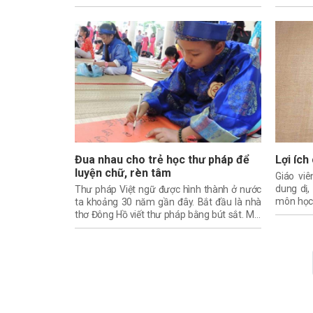
chữ Hán Nôm. Hơn 10 năm qua
cho tổ c
chùa Mễ 
Đua nhau cho trẻ học thư pháp để
Lợi íc
luyện chữ, rèn tâm
Giáo viê
dung dị,
Thư pháp Việt ngữ được hình thành ở nước
môn học 
ta khoảng 30 năm gần đây. Bắt đầu là nhà
nên cuốn 
thơ Đông Hồ viết thư pháp bằng bút sắt. Mãi
đến sau này