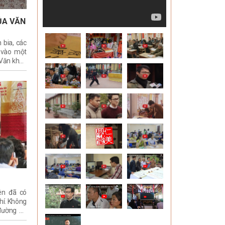
ỦA VĂN
 bia, các
 vào một
 Văn khắc
hẩm được
đồng, đá,
hác nhau,
 hoặc giả
 văn khắc
ương thức
 loại văn
ên đã có
í. Không
đường do
ều chuyên