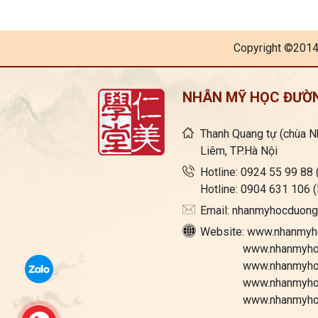
Copyright ©2014
NHÂN MỸ HỌC ĐƯỜ
Thanh Quang tự (chùa 
Liêm, TP.Hà Nội
Hotline: 0924 55 99 88
Hotline: 0904 631 106
Email: nhanmyhocduon
Website: www.nhanmyh
www.nhanmyhocdu
www.nhanmyhocd
www.nhanmyhocd
www.nhanmyhocdu