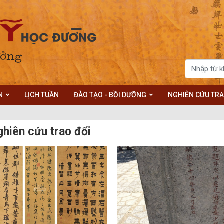
N
LỊCH TUẦN
ĐÀO TẠO - BỒI DƯỠNG
NGHIÊN CỨU TRA
hiên cứu trao đổi