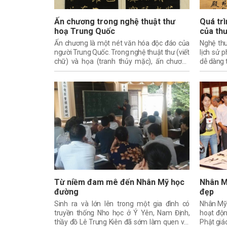
Ấn chương trong nghệ thuật thư
Quá trì
hoạ Trung Quốc
của th
Ấn chương là một nét văn hóa độc đáo của
Nghệ th
người Trung Quốc. Trong nghệ thuật thư (viết
lịch sử p
chữ) và họa (tranh thủy mặc), ấn chương
dễ dàng 
đóng một vai trò vô cùng quan trọng
đã chuyể
còn về k
ngày một
đa dạng,
Từ niềm đam mê đến Nhân Mỹ học
Nhân Mỹ
đường
đẹp
Sinh ra và lớn lên trong một gia đình có
Nhân Mỹ 
truyền thống Nho học ở Ý Yên, Nam Định,
hoạt độn
thầy đồ Lê Trung Kiên đã sớm làm quen với
Phật giáo