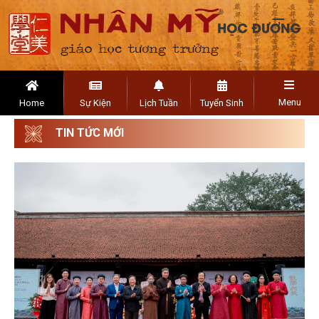
Menu
Home
Sự Kiện
Lịch Tuần
Tuyển Sinh
TIN TỨC MỚI