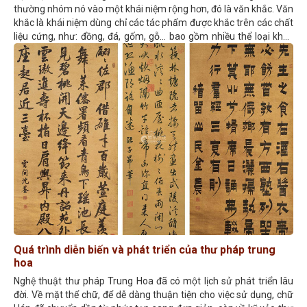
thường nhóm nó vào một khái niệm rộng hơn, đó là văn khắc. Văn
khắc là khái niệm dùng chỉ các tác phẩm được khắc trên các chất
liệu cứng, như: đồng, đá, gốm, gỗ... bao gồm nhiều thể loại khác
nhau, có thể là một bài thơ, một câu đối, hoặc giả có thể là một
bài kí dài. Khái niệm văn khắc gợi mở về trạng huống tồn tại,
phương thức tạo tác văn bản hơn là định danh thể loại văn học.
Quá trình diễn biến và phát triển của thư pháp trung
hoa
Nghệ thuật thư pháp Trung Hoa đã có một lịch sử phát triển lâu
đời. Về mặt thể chữ, để dễ dàng thuận tiện cho việc sử dụng, chữ