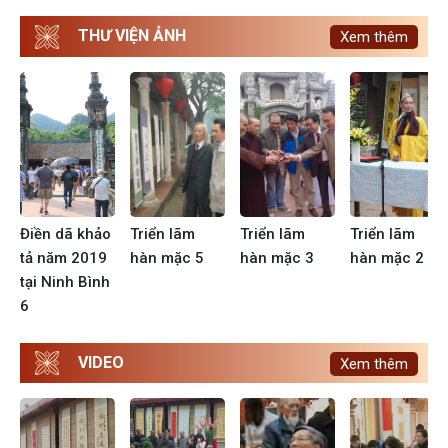
THƯ VIỆN ẢNH
Xem thêm
o
Điền dã khảo
Triển lãm
Triển lãm
Triển lãm
tả năm 2019
hàn mặc 5
hàn mặc 3
hàn mặc 2
tại Ninh Bình
6
VIDEO
Xem thêm