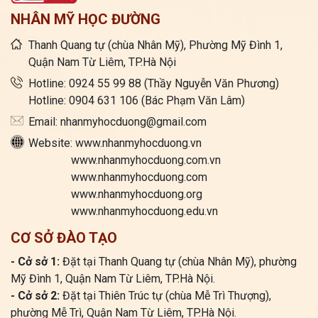
NHÂN MỸ HỌC ĐƯỜNG
Thanh Quang tự (chùa Nhân Mỹ), Phường Mỹ Đình 1,
Quận Nam Từ Liêm, TP.Hà Nội
Hotline: 0924 55 99 88 (Thầy Nguyễn Văn Phương)
Hotline: 0904 631 106 (Bác Phạm Văn Lâm)
Email: nhanmyhocduong@gmail.com
Website: www.nhanmyhocduong.vn
www.nhanmyhocduong.com.vn
www.nhanmyhocduong.com
www.nhanmyhocduong.org
www.nhanmyhocduong.edu.vn
CƠ SỞ ĐÀO TẠO
- Cở sở 1:
Đặt tại Thanh Quang tự (chùa Nhân Mỹ), phường
Mỹ Đình 1, Quận Nam Từ Liêm, TP.Hà Nội.
- Cở sở 2:
Đặt tại Thiên Trúc tự (chùa Mễ Trì Thượng),
phường Mễ Trì, Quận Nam Từ Liêm, TP.Hà Nội.