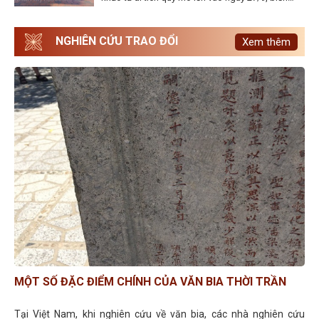
vùng Luy Lâu (Bắc Ninh) thành một lớp học thực tế
sinh động. Tập trung tại hai Di tích Quốc gia đặc
biệt là Chùa Dâu và Chùa Bút Tháp, các thế hệ
NGHIÊN CỨU TRAO ĐỔI
Xem thêm
người học Hán Nôm đã miệt mài với kỹ thuật lấy
thác bản và giải mã văn bia, khẳng định quyết tâm
biến tri thức cổ thành dữ liệu sống, góp phần trực
tiếp vào công cuộc bảo tồn di sản văn hóa dân
tộc.
MỘT SỐ ĐẶC ĐIỂM CHÍNH CỦA VĂN BIA THỜI TRẦN
Tại Việt Nam, khi nghiên cứu về văn bia, các nhà nghiên cứu