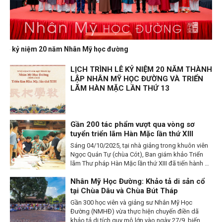
Lễ kỷ niệm 20 năm Nhân Mỹ học đường
LỊCH TRÌNH LỄ KỶ NIỆM 20 NĂM THÀNH
LẬP NHÂN MỸ HỌC ĐƯỜNG VÀ TRIỂN
LÃM HÀN MẶC LẦN THỨ 13
Gần 200 tác phẩm vượt qua vòng sơ
tuyển triển lãm Hàn Mặc lần thứ XIII
Sáng 04/10/2025, tại nhà giảng trong khuôn viên
Ngọc Quán Tự (chùa Cót), Ban giám khảo Triển
lãm Thư pháp Hàn Mặc lần thứ XIII đã tiến hành sơ
tuyển tác phẩm.
Nhân Mỹ Học Đường: Khảo tả di sản cổ
tại Chùa Dâu và Chùa Bút Tháp
​​​​​​​Gần 300 học viên và giảng sư Nhân Mỹ Học
Đường (NMHĐ) vừa thực hiện chuyến điền dã
khảo tả di tích quy mô lớn vào ngày 27/9, biến