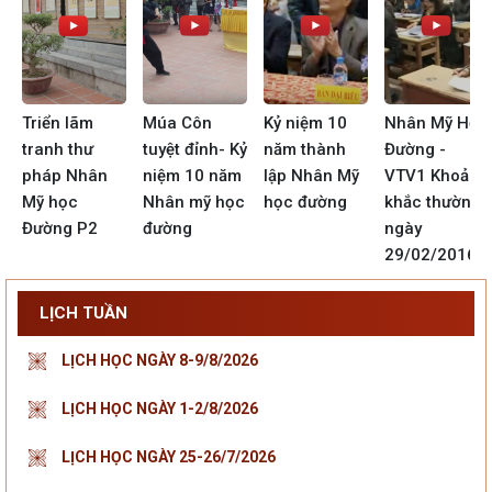
c
Triển lãm
Múa Côn
Kỷ niệm 10
Nhân Mỹ Học
ì
tranh thư
tuyệt đỉnh- Kỷ
năm thành
Đường -
pháp Nhân
niệm 10 năm
lập Nhân Mỹ
VTV1 Khoảnh
m
Mỹ học
Nhân mỹ học
học đường
khắc thường
Đường P2
đường
ngày
29/02/2016
LỊCH TUẦN
LỊCH HỌC NGÀY 8-9/8/2026
LỊCH HỌC NGÀY 1-2/8/2026
LỊCH HỌC NGÀY 25-26/7/2026