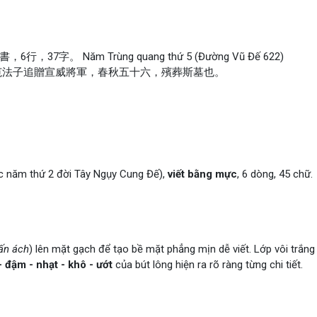
37字。 Năm Trùng quang thứ 5 (Đường Vũ Đế 622)
寅，故范法子追贈宣威將軍，春秋五十六，殯葬斯墓也。
c năm thứ 2 đời Tây Ngụy Cung Đế),
viết bằng mực
, 6 dòng, 45 chữ.
ấn ách
) lên mặt gạch để tạo bề mặt phẳng mịn dễ viết. Lớp vôi trắng
- đậm - nhạt - khô - ướt
của bút lông hiện ra rõ ràng từng chi tiết.