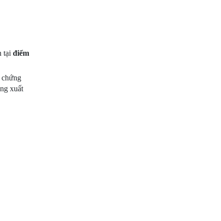
 tại
điểm
c chứng
ng xuất