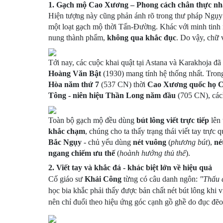
1. Gạch mộ Cao Xương – Phong cách chân thực nh
Hiện tượng này cũng phản ánh rõ trong thư pháp Ngụy 
một loạt gạch mộ thời Tấn-Đường. Khác với minh tinh m
nung thành phẩm,
không qua khắc đục
. Do vậy, chữ 
Tới nay, các cuộc khai quật tại Astana và Karakhoja đ
Hoàng Văn Bật
(1930) mang tính hệ thống nhất. Tron
Hòa năm thứ 7
(537 CN) thời
Cao Xương quốc họ 
Tông - niên hiệu Thần Long năm đầu
(705 CN), các
Toàn bộ gạch mộ đều dùng
bút lông viết trực tiếp
lên 
khắc chạm
, chúng cho ta thấy trạng thái viết tay trực 
Bắc Ngụy
- chủ yếu dùng
nét vuông
(
phương bút
),
né
ngang chiếm ưu thế
(
hoành hướng thủ thế
).
2. Viết tay và khắc đá - khác biệt lớn về hiệu quả
Cố giáo sư
Khải Công
từng có câu danh ngôn:
"Thấu 
học bia khắc phải thấy được bản chất nét bút lông khi 
nên chỉ đuổi theo hiệu ứng góc cạnh gồ ghề do đục đẽo