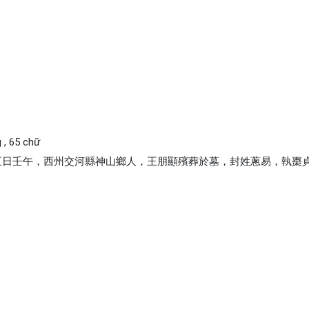
g , 65 chữ
戊寅朔五日壬午，西州交河縣神山鄉人，王朋顯殯葬於墓，封姓蔥易，執棗