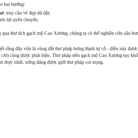
eo hai hướng:
sơ
, truy cầu vẻ đẹp dã dật;
 lưu lợi uyển chuyển.
 qua thư tích gạch mộ Cao Xương, chúng ta có thể nghiên cứu sâu hơn
iết rằng đây vốn là vùng đất thư pháp hưng thịnh tự cổ - điều này đượ
 chỉ
) cùng được phát hiện. Thư pháp trên gạch mộ Cao Xương tuy khô
n thực nhất, xứng đáng được giới thư pháp coi trọng.