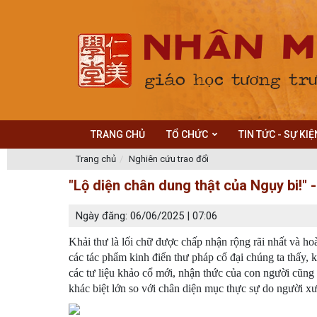
TRANG CHỦ
TỔ CHỨC
TIN TỨC - SỰ KIỆ
Trang chủ
Nghiên cứu trao đổi
"Lộ diện chân dung thật của Ngụy bi!" 
Ngày đăng: 06/06/2025 | 07:06
Khải thư là lối chữ được chấp nhận rộng rãi nhất và h
các tác phẩm kinh điển thư pháp cổ đại chúng ta thấy, k
các tư liệu khảo cổ mới, nhận thức của con người cũng t
khác biệt lớn so với chân diện mục thực sự do người xư