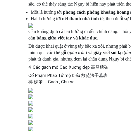
sắc, có thể thấy sáng tác Ngụy bi hiện nay phát triển th
Một là hướng tới
phong cách phóng khoáng hoang 
Hai là hướng tới
nét thanh nhã tinh tế
, theo đuổi sự
Cần khẳng định cả hai hướng đi đều chính đáng. Thông
cân bằng giữa viết tay và khắc đục
.
Dù được khai quật ở vùng tây bắc xa xôi, nhưng phải b
minh qua các
thẻ gỗ
(
giản trúc
) và
giấy viết sót lại
(
tàn
phát từ danh gia, nhưng đem lại chân dung Ngụy bi châ
4. Các gạch mộ Cao Xương đẹp 高昌魏砖
Cố Phạm Pháp Tử mộ biểu 故范法子墓表
磚 硃筆 - Gạch , Chu sa