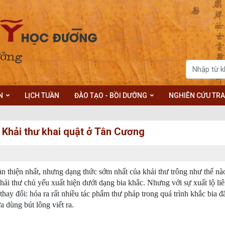
N
LỊCH TUẦN
ĐÀO TẠO - BỒI DƯỠNG
NGHIÊN CỨU TRA
- Khải thư khai quật ở Tân Cương
oàn thiện nhất, nhưng dạng thức sớm nhất của khải thư trông như thế n
hải thư chủ yếu xuất hiện dưới dạng bia khắc. Nhưng với sự xuất lộ liê
hay đổi: hóa ra rất nhiều tác phẩm thư pháp trong quá trình khắc bia đ
a dùng bút lông viết ra.