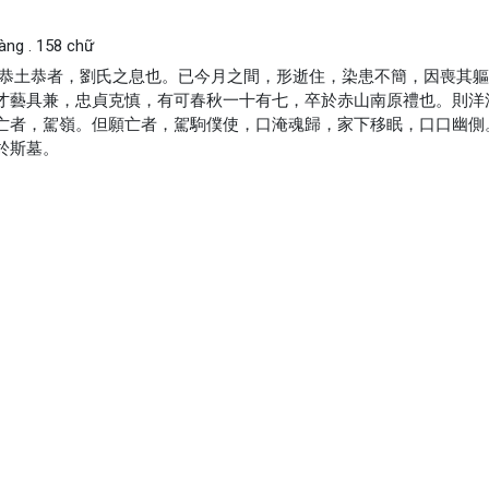
. 158 chữ
月六日，劉恭土恭者，劉氏之息也。已今月之間，形逝住，染患不簡，因喪其
才藝具兼，忠貞克慎，有可春秋一十有七，卒於赤山南原禮也。則洋
亡者，駕嶺。但願亡者，駕駒僕使，口淹魂歸，家下移眠，口口幽側
於斯墓。