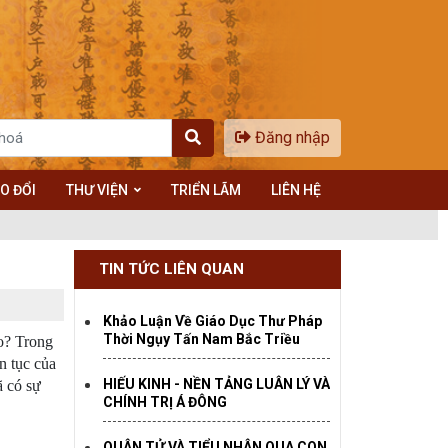
Đăng nhập
O ĐỔI
THƯ VIỆN
TRIỂN LÃM
LIÊN HỆ
TIN TỨC LIÊN QUAN
Khảo Luận Về Giáo Dục Thư Pháp
Thời Ngụy Tấn Nam Bắc Triều
ào? Trong
n tục của
HIẾU KINH - NỀN TẢNG LUÂN LÝ VÀ
ã có sự
CHÍNH TRỊ Á ĐÔNG
QUÂN TỬ VÀ TIỂU NHÂN QUA CON