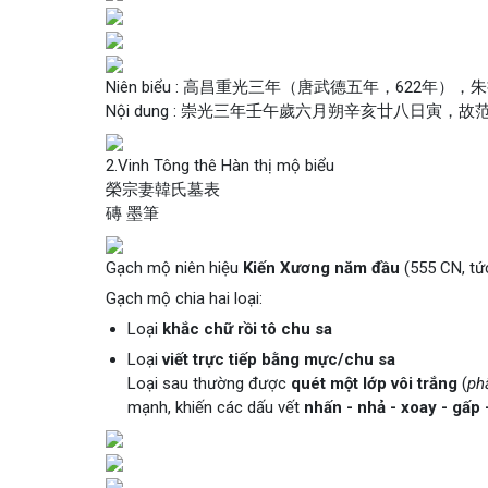
Niên biểu : 高昌重光三年（唐武德五年，622年），朱書，6行，
Nội dung : 崇光三年壬午歲六月朔辛亥廿八日
2.Vinh Tông thê Hàn thị mộ biểu
榮宗妻韓氏墓表
磚 墨筆
Gạch mộ niên hiệu
Kiến Xương năm đầu
(555 CN, tứ
Gạch mộ chia hai loại:
Loại
khắc chữ rồi tô chu sa
Loại
viết trực tiếp bằng mực/chu sa
Loại sau thường được
quét một lớp vôi trắng
(
ph
mạnh, khiến các dấu vết
nhấn - nhả - xoay - gấp 