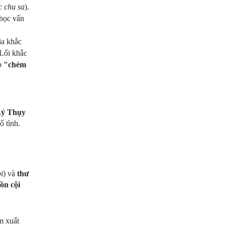
c chu sa
).
 học vấn
ia khắc
 Lối khắc
ớp
"chém
ý Thụy
ố tình.
i
) và
thư
ồn cội
m xuất