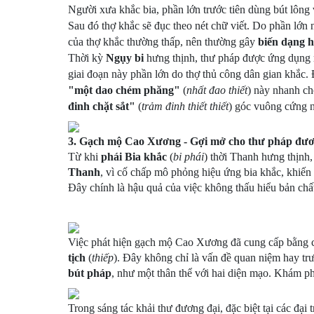
Người xưa khắc bia, phần lớn trước tiên dùng bút lông vi
Sau đó thợ khắc sẽ đục theo nét chữ viết. Do phần lớn
của thợ khắc thường thấp, nên thường gây
biến dạng h
Thời kỳ
Ngụy bi
hưng thịnh, thư pháp được ứng dụng 
giai đoạn này phần lớn do thợ thủ công dân gian khắc.
"một dao chém phăng"
(
nhất đao thiết
) này nhanh ch
đinh chặt sắt"
(
trảm đinh thiết thiết
) góc vuông cứng 
3. Gạch mộ Cao Xương - Gợi mở cho thư pháp đươ
Từ khi
phái Bia khắc
(
bi phái
) thời Thanh hưng thịnh,
Thanh
, vì cố chấp mô phỏng hiệu ứng bia khắc, khiến
Đây chính là hậu quả của việc không thấu hiểu bản ch
Việc phát hiện gạch mộ Cao Xương đã cung cấp bằng c
tịch
(
thiếp
). Đây không chỉ là vấn đề quan niệm hay tr
bút pháp
, như một thân thể với hai diện mạo. Khám p
Trong sáng tác khải thư đương đại, đặc biệt tại các đại