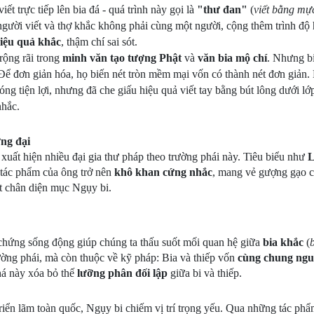
ết trực tiếp lên bia đá - quá trình này gọi là
"thư đan"
(
viết bằng mự
 người viết và thợ khắc không phải cùng một người, cộng thêm trình độ
iệu quả khắc
, thậm chí sai sót.
rộng rãi trong
minh văn tạo tượng Phật
và
văn bia mộ chí
. Nhưng b
 Để đơn giản hóa, họ biến nét tròn mềm mại vốn có thành nét đơn giản.
óng tiện lợi, nhưng đã che giấu hiệu quả viết tay bằng bút lông dưới l
nhắc.
ng đại
 xuất hiện nhiều đại gia thư pháp theo trường phái này. Tiêu biểu như
L
 tác phẩm của ông trở nên
khô khan cứng nhắc
, mang vẻ gượng gạo c
ất chân diện mục Ngụy bi.
hứng sống động giúp chúng ta thấu suốt mối quan hệ giữa
bia khắc
(
b
ường phái, mà còn thuộc về kỹ pháp: Bia và thiếp vốn
cùng chung ngu
há này xóa bỏ thế
lưỡng phân đối lập
giữa bi và thiếp.
 triển lãm toàn quốc, Ngụy bi chiếm vị trí trọng yếu. Qua những tác phẩ