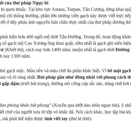
ất của thư pháp Ngụy bi
bi quen thuộc. Tại khu vực Astana, Turpan, Tân Cương, từng khai qu
ộ chí thông thường, phần lớn những viên gạch này được viết trực tiếp
viết ở đây phản ánh nguyên bản chân thực nhất của thư pháp đương thờ
ã phát hiện hơn 400 ngôi mộ thời Tấn-Đường. Trong đó, hoạt động khảo
g số gạch mộ Cao Xương ông khai quật, sớm nhất là gạch ghi niên hiệ
Cư
(
Khiết thị
), cách nay hơn 1400 năm; muộn nhất là gạch thời
Đường 
h nay 1300 năm.
thẻ gạch mộc. Màu nền và màu chữ đa phần khác biệt. Vì
bề mặt gạc
quan và rõ ràng nhất:
Bút pháp gần như đồng nhất với phong cách t
t gấp đậm
(
triết bút trọng
), đường nét cứng cáp sắc sảo, dáng chữ hơi 
đao phong khán bút phong"
(Xuyên qua lưỡi dao nhìn ngọn bút), ý nh
viết chữ của người xưa từ lớp vỏ khắc đá. Nói cách khác, học tập bia k
, mà phải thể hiện được
tính viết tay
(
thư tả tính
).