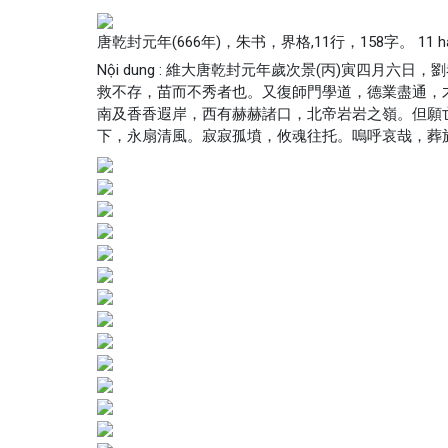
唐乾封元年(666年)，朱书，界格,11行，158字。 11 hàng 
Nội dung : 維大唐乾封元年歲次景(丙)寅四
救不存，苗而不秀者也。又復師門學道，德業盡通，
南及香香遐岸，西有赫赫諸口，北帝岩岩之嶺。但願
下，永扇清風。寂寂孤墳，攸魂往托。嗚呼哀哉，葬