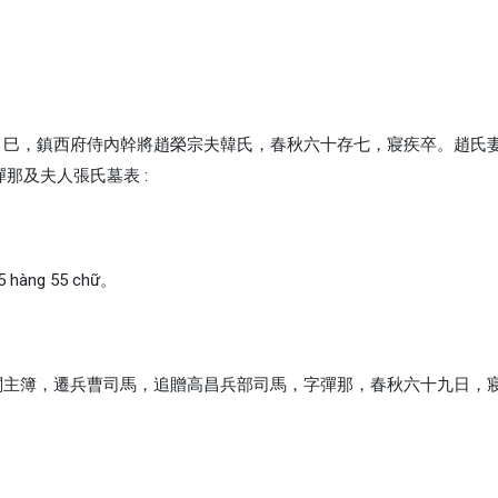
歲（癸）巳，鎮西府侍內幹將趙榮宗夫韓氏，春秋六十存七，寢疾卒。趙氏
iểu 麴彈那及夫人張氏墓表 :
ng 55 chữ。
西府帶閣主簿，遷兵曹司馬，追贈高昌兵部司馬，字彈那，春秋六十九日，