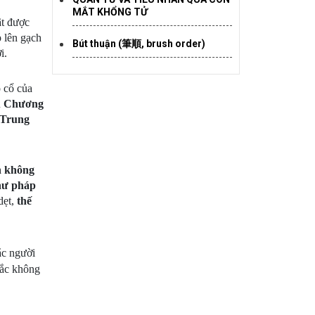
MẮT KHỔNG TỬ
ật được
 lên gạch
Bút thuận (筆順, brush order)
i.
 cổ của
u
Chương
Trung
h không
hư pháp
dẹt,
thế
ắc người
hắc không