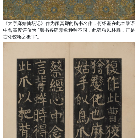
《大字麻姑仙坛记》作为颜真卿的楷书名作，何绍基在此本跋语
中曾高度评价为 “颜书各碑意象种种不同，此碑独以朴胜，正是
变化狡狯之极耳”。