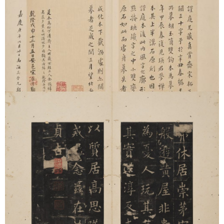
此华氏真赏斋旧藏本为最早。真赏斋本为历代收藏家珍重，其结
字风格奇古、字画清晰。此碑上承篆体而笔法近于隶书，笔法多
变，在书体发展中起承先启后的作用。（详细介绍
可参见
）
三：唐欧阳询九成宫醴泉铭（汪氏孝经堂本）
《九成宫醴泉铭》由魏徵撰文，欧阳询书。原碑立于陕西麟游九
成宫，现藏于陕西省麟游县博物馆。此碑是欧阳询成熟至晚年期
间登峰造极的楷书代表作。