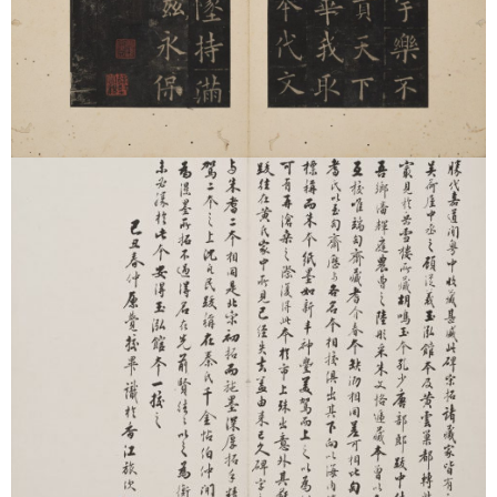
文物馆藏此本有清代著名金石学者翁方纲题跋，该跋收入《苏斋
题跋》。此本也曾著录于碑帖专家王壮弘先生的名作《增补校碑
随笔》之中。（详细介绍
可参见
）
四：唐怀仁集王羲之圣教序（孔氏岳雪楼本）