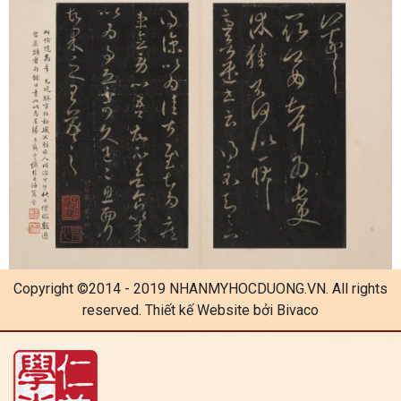
TIN TỨC LIÊN QUAN
魏碑 - 碑体字 (Ngụy Bi – Bi Thể Tự) : Tôn Thu Sinh tạo tượng
kí 孙秋生造像记
Nguyên Giản mộ chí - 元简墓志
Thần đồng thi 神童詩 bản Càn Long Nhâm Tuất 乾隆戊戌新
鐫
Hàn thực thiếp 黄州寒食诗卷（寒食帖）
Copyright ©2014 - 2019 NHANMYHOCDUONG.VN. All rights
reserved. Thiết kế Website bởi Bivaco