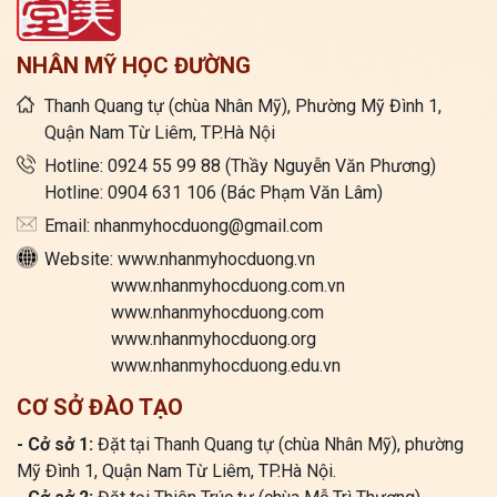
NHÂN MỸ HỌC ĐƯỜNG
Thanh Quang tự (chùa Nhân Mỹ), Phường Mỹ Đình 1,
Quận Nam Từ Liêm, TP.Hà Nội
Hotline: 0924 55 99 88 (Thầy Nguyễn Văn Phương)
Hotline: 0904 631 106 (Bác Phạm Văn Lâm)
Email: nhanmyhocduong@gmail.com
Website: www.nhanmyhocduong.vn
www.nhanmyhocduong.com.vn
www.nhanmyhocduong.com
www.nhanmyhocduong.org
www.nhanmyhocduong.edu.vn
CƠ SỞ ĐÀO TẠO
- Cở sở 1:
Đặt tại Thanh Quang tự (chùa Nhân Mỹ), phường
Mỹ Đình 1, Quận Nam Từ Liêm, TP.Hà Nội.