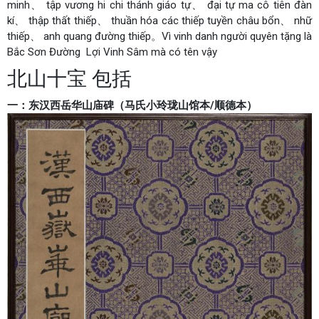
minh、 tập vương hi chi thánh giáo tự、 đại tự ma cô tiên đàn
kí、 thập thất thiếp、 thuần hóa các thiếp tuyền châu bổn、 nhữ
thiếp、 anh quang đường thiếp。Vì vinh danh người quyên tặng là
Bắc Sơn Đường Lợi Vinh Sâm mà có tên vậy
北山十宝 包括
一：东汉西岳华山庙碑（马氏小玲珑山馆本/顺德本）