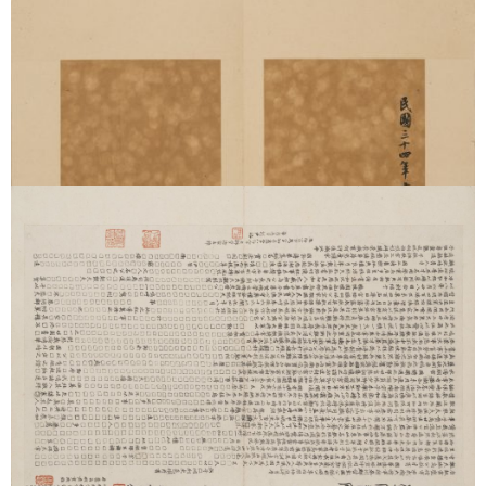
文物馆所藏南宋拓未断本，墨色苍朴，字迹清晰，笔画饱满。曾
经明代袁褧（尚之）收藏，有文徵明长子文彭观款，清代经姜宸
英、孔尚任、查莹、孔广陶等递藏，又有李宗瀚、沈尹默等名家
过眼题跋。（详细介绍
可参见
）
五：唐李邕云麾将军李思训碑（吴荣光旧藏本）
《李思训碑》全称《唐故云麾将军右武卫大将军赠秦州都督彭国
公谥曰昭公李府君神道碑并序》，由李邕撰并书。