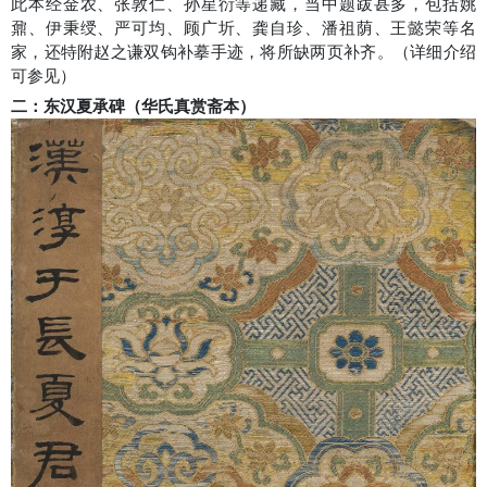
此本经金农、张敦仁、孙星衍等递藏，当中题跋甚多，包括姚
鼐、伊秉绶、严可均、顾广圻、龚自珍、潘祖荫、王懿荣等名
家，还特附赵之谦双钩补摹手迹，将所缺两页补齐。（详细介绍
可参见
）
二：东汉夏承碑（华氏真赏斋本）