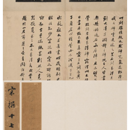
此碑记因原石早已不存，所以宋代经木板翻刻并拓印的拓本就显
得弥珍贵，今日有确切存藏信息的《大字麻姑》宋拓，已知仅有
六本。文物馆所藏宋拓大字本，淡墨施拓，为该碑大字本系统中
残损最少者。与存世其他宋拓本相较，残损更少，字口也更为清
晰。此本曾经何绍基珍藏，又有 “墨皇本”《圣教序》收藏者崇恩
题跋，何氏誉其为 “颜书各碑之冠”，可谓推崇备至。（详细介绍
可参见
）
七：宋刻东晋王羲之十七帖（孔氏岳雪楼本）
《十七帖》收入王羲之书帖 29 种，历来被不少书家、学者视为
最能代表王羲之草书面目的刻帖。