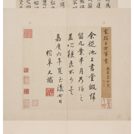
本辑自卷六至卷八集王羲之帖。