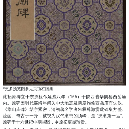
*更多预览图参见页顶栏图集
此拓原碑立于东汉桓帝延熹八年（165）于陕西省华阴县西岳庙
内。原碑因明代嘉靖年间关中大地震及两度维修西岳庙而失佚。
《华山庙碑》结字紧密，清初著名学者朱彝尊激赏此碑集方整、
流丽、奇古于一身，被视为汉代隶书的顶峰，是 “汉隶第一品”。
原碑于十六世纪中期损毁，令原拓更显珍贵。