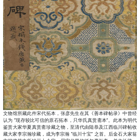
文物馆所藏此件宋代拓本，张彦先生在其《善本碑帖录》中曾经
认为 “现存较比可信的原石拓本，只华氏真赏斋本”。此本为明代
鉴赏大家华夏真赏斋珍藏之物，至清代由陆恭及江西临川碑帖收
藏大家李宗瀚珍藏，成为李宗瀚 “临川十宝” 之首。后金石大家翁