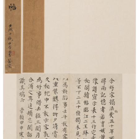
文物馆所藏宋拓本，为该帖唐代摹刻之 “馆本” 系统中 “僧权” 二字
全本，全帖完整无缺，楮墨精善，隐约可见宋拓本中常见之帘
纹，经名家递藏。此本有梁同书、王文治、潘奕隽等题跋。
八：宋刻淳化阁帖泉州本卷六至八集王书（陆恭旧藏本）
《淳化阁帖》是宋太宗赵炅下诏，由王著甄选历代法书摹刻于北
宋淳化三年（992）的一套十卷丛帖。此帖原刻原拓已不存，一
般认为，《淳化阁帖》在清代以前主要有五个版本系统，而刻于
南宋初年福建泉州的 “泉州本”，是现存四种主要《淳化阁帖》宋
代重刻系统之一。而文物馆藏本属于南宋初重刻的 “泉州本”，此