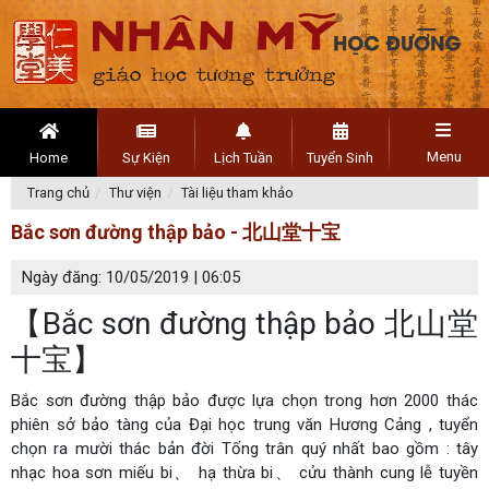
Menu
Home
Sự Kiện
Lịch Tuần
Tuyển Sinh
Trang chủ
Thư viện
Tài liệu tham khảo
Bắc sơn đường thập bảo - 北山堂十宝
Ngày đăng: 10/05/2019 | 06:05
【Bắc sơn đường thập bảo 北山堂
十宝】
Bắc sơn đường thập bảo được lựa chọn trong hơn 2000 thác
phiên sở bảo tàng của Đại học trung văn Hương Cảng , tuyển
chọn ra mười thác bản đời Tống trân quý nhất bao gồm : tây
nhạc hoa sơn miếu bi、 hạ thừa bi、 cửu thành cung lễ tuyền