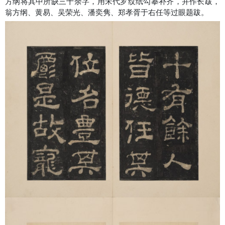
方纲将其中所缺三十余字，用宋代罗纹纸勾摹补齐，并作长跋，
翁方纲、黄易、吴荣光、潘奕隽、郑孝胥于右任等过眼题跋。
《夏承碑》被记录为汉代名家蔡邕所书，此碑立于东汉建宁三年
（170），原石明中期已毁。北宋赵明诚《金石录》著录此碑，
当时在洺州（今河北永年县）。在流传的《夏承碑》拓本中，以