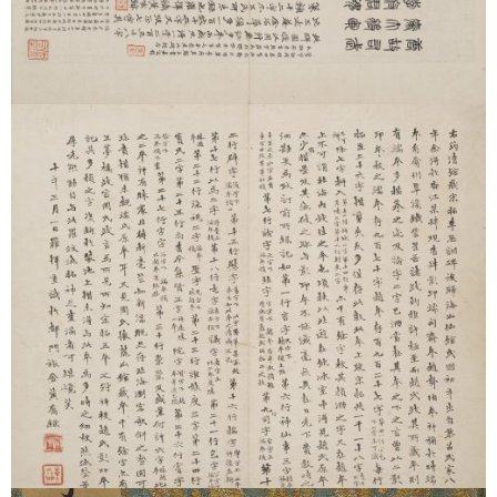
《李思训碑》存世北宋拓本已知仅两本，而南宋拓也只有约十
本。文物馆所藏南宋拓本，其墨色醇古，信息完整，王壮弘先生
曾称许 “拓极精”。校对后可知此本属南宋（或金）本。题跋包括
成翁方纲、亲王永瑆、康有为、梁启超、罗振玉、王国维、姚
华、黄宾虹。其中罗原觉利用传世文献与其他拓本所作考证之文
字颇为详审完备。（详细介绍
可参见
）
六：唐颜真卿大字麻姑仙坛记（何绍基旧藏本）