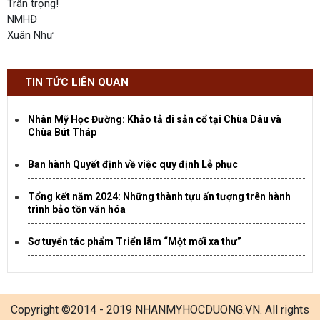
Trân trọng!
NMHĐ
Xuân Như
TIN TỨC LIÊN QUAN
Nhân Mỹ Học Đường: Khảo tả di sản cổ tại Chùa Dâu và
Chùa Bút Tháp
Ban hành Quyết định về việc quy định Lễ phục
Tổng kết năm 2024: Những thành tựu ấn tượng trên hành
trình bảo tồn văn hóa
Sơ tuyển tác phẩm Triển lãm “Một mối xa thư”
Copyright ©2014 - 2019 NHANMYHOCDUONG.VN. All rights