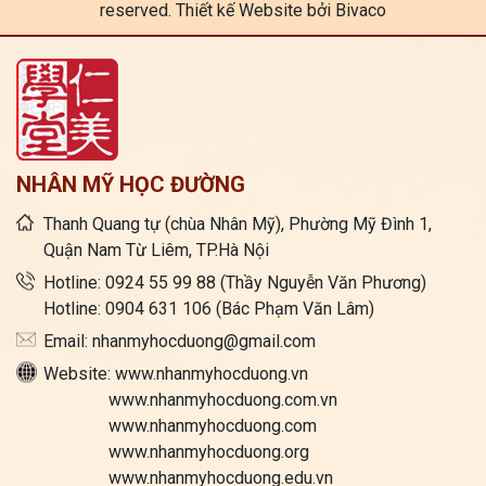
reserved. Thiết kế Website bởi Bivaco
NHÂN MỸ HỌC ĐƯỜNG
Thanh Quang tự (chùa Nhân Mỹ), Phường Mỹ Đình 1,
Quận Nam Từ Liêm, TP.Hà Nội
Hotline: 0924 55 99 88 (Thầy Nguyễn Văn Phương)
Hotline: 0904 631 106 (Bác Phạm Văn Lâm)
Email: nhanmyhocduong@gmail.com
Website: www.nhanmyhocduong.vn
www.nhanmyhocduong.com.vn
www.nhanmyhocduong.com
www.nhanmyhocduong.org
www.nhanmyhocduong.edu.vn