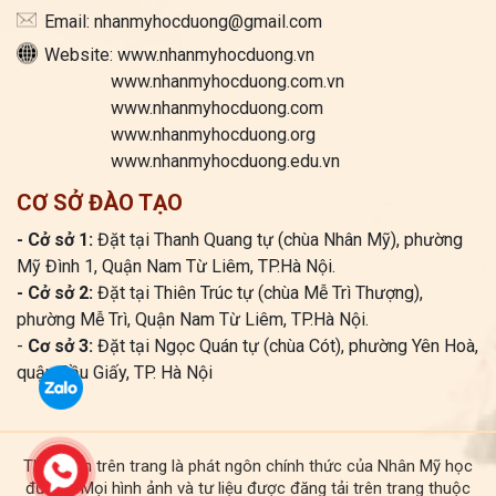
Email: nhanmyhocduong@gmail.com
Website: www.nhanmyhocduong.vn
www.nhanmyhocduong.com.vn
www.nhanmyhocduong.com
www.nhanmyhocduong.org
www.nhanmyhocduong.edu.vn
CƠ SỞ ĐÀO TẠO
- Cở sở 1:
Đặt tại Thanh Quang tự (chùa Nhân Mỹ), phường
Mỹ Đình 1, Quận Nam Từ Liêm, TP.Hà Nội.
- Cở sở 2:
Đặt tại Thiên Trúc tự (chùa Mễ Trì Thượng),
phường Mễ Trì, Quận Nam Từ Liêm, TP.Hà Nội.
-
Cơ sở 3:
Đặt tại Ngọc Quán tự (chùa Cót), phường Yên Hoà,
quận Cầu Giấy, TP. Hà Nội
Thông tin trên trang là phát ngôn chính thức của Nhân Mỹ học
đường. Mọi hình ảnh và tư liệu được đăng tải trên trang thuộc