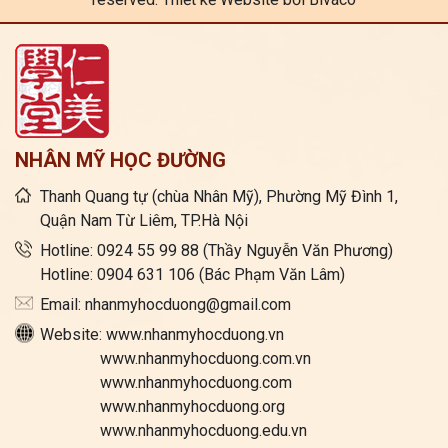
NHÂN MỸ HỌC ĐƯỜNG
Thanh Quang tự (chùa Nhân Mỹ), Phường Mỹ Đình 1,
Quận Nam Từ Liêm, TP.Hà Nội
Hotline: 0924 55 99 88 (Thầy Nguyễn Văn Phương)
Hotline: 0904 631 106 (Bác Phạm Văn Lâm)
Email: nhanmyhocduong@gmail.com
Website: www.nhanmyhocduong.vn
www.nhanmyhocduong.com.vn
www.nhanmyhocduong.com
www.nhanmyhocduong.org
www.nhanmyhocduong.edu.vn