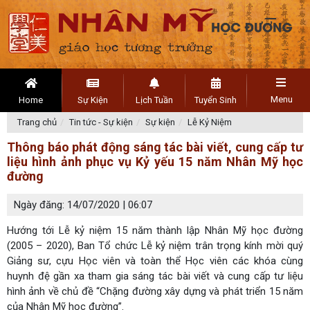
Menu
Home
Sự Kiện
Lịch Tuần
Tuyển Sinh
Trang chủ
Tin tức - Sự kiện
Sự kiện
Lễ Kỷ Niệm
Thông báo phát động sáng tác bài viết, cung cấp tư
liệu hình ảnh phục vụ Kỷ yếu 15 năm Nhân Mỹ học
đường
Ngày đăng: 14/07/2020 | 06:07
Hướng tới Lễ kỷ niệm 15 năm thành lập Nhân Mỹ học đường
(2005 – 2020), Ban Tổ chức Lễ kỷ niệm trân trọng kính mời quý
Giảng sư, cựu Học viên và toàn thể Học viên các khóa cùng
huynh đệ gần xa tham gia sáng tác bài viết và cung cấp tư liệu
hình ảnh về chủ đề “Chặng đường xây dựng và phát triển 15 năm
của Nhân Mỹ học đường”.