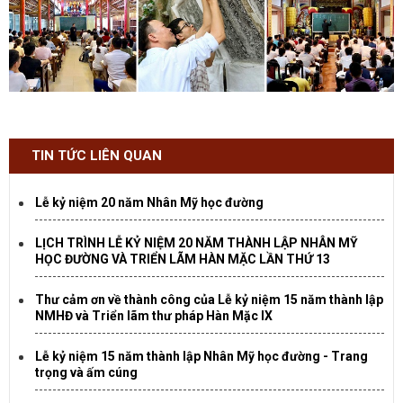
TIN TỨC LIÊN QUAN
Lễ kỷ niệm 20 năm Nhân Mỹ học đường
LỊCH TRÌNH LỄ KỶ NIỆM 20 NĂM THÀNH LẬP NHÂN MỸ
HỌC ĐƯỜNG VÀ TRIỂN LÃM HÀN MẶC LẦN THỨ 13
Thư cảm ơn về thành công của Lễ kỷ niệm 15 năm thành lập
NMHĐ và Triển lãm thư pháp Hàn Mặc IX
Lễ kỷ niệm 15 năm thành lập Nhân Mỹ học đường - Trang
trọng và ấm cúng