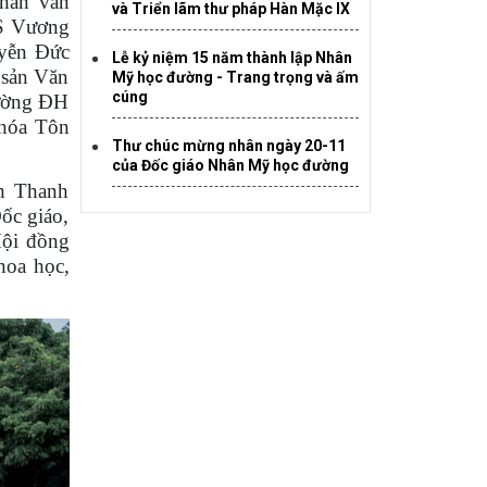
hân văn
và Triển lãm thư pháp Hàn Mặc IX
S Vương
yễn Đức
Lễ kỷ niệm 15 năm thành lập Nhân
 sản Văn
Mỹ học đường - Trang trọng và ấm
cúng
rường ĐH
hóa Tôn
Thư chúc mừng nhân ngày 20-11
của Đốc giáo Nhân Mỹ học đường
h Thanh
ốc giáo,
Hội đồng
hoa học,