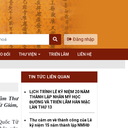
Đăng nhập
O ĐỔI
THƯ VIỆN
TRIỂN LÃM
LIÊN HỆ
TIN TỨC LIÊN QUAN
LỊCH TRÌNH LỄ KỶ NIỆM 20 NĂM
THÀNH LẬP NHÂN MỸ HỌC
lãm Thư
ĐƯỜNG VÀ TRIỂN LÃM HÀN MẶC
Tử Giám,
LẦN THỨ 13
Thư cảm ơn về thành công của Lễ
 Quốc Tử
kỷ niệm 15 năm thành lập NMHĐ