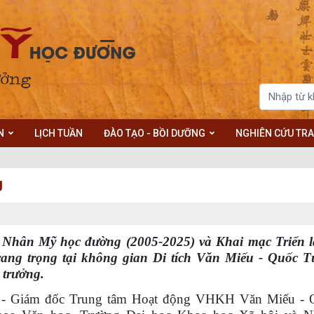
N
LỊCH TUẦN
ĐÀO TẠO - BỒI DƯỠNG
NGHIÊN CỨU TRA
g
p Nhân Mỹ học đường (2005-2025) và Khai mạc Triển 
ang trọng tại không gian Di tích Văn Miếu - Quốc 
 trưởng.
êu - Giám đốc Trung tâm Hoạt động VHKH Văn Miếu -