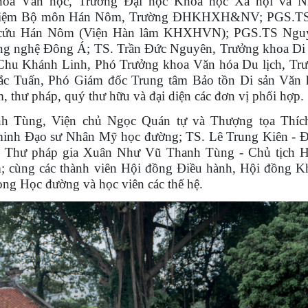
oa Văn học, Trường Đại học Khoa học Xã hội và N
nhiệm Bộ môn Hán Nôm, Trường ĐHKHXH&NV; PGS.T
n cứu Hán Nôm (Viện Hàn lâm KHXHVN); PGS.TS Ngu
ng nghệ Đông Á; TS. Trần Đức Nguyên, Trưởng khoa Di
 Chu Khánh Linh, Phó Trưởng khoa Văn hóa Du lịch, T
c Tuấn, Phó Giám đốc Trung tâm Bảo tồn Di sản Văn 
 thư pháp, quý thư hữu và đại diện các đơn vị phối hợp.
 Tùng, Viện chủ Ngọc Quán tự và Thượng tọa Thíc
inh Đạo sư Nhân Mỹ học đường; TS. Lê Trung Kiên - Đ
, Thư pháp gia Xuân Như Vũ Thanh Tùng - Chủ tịch 
; cùng các thành viên Hội đồng Điều hành, Hội đồng K
ng Học đường và học viên các thế hệ.