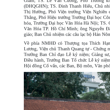
Giám; TS. Lê Văn Cường, Phó Trưởng kh
(ĐHQGHN); TS. Đinh Thanh Hiếu, Chủ 
Thị Hường, Phó Viện trưởng Viện Nghiê
Thắng, Phó Hiệu trưởng Trường Đại học Cô
hóa, Trường Đại học Văn Hóa Hà Nội; TS.
Văn Hóa TP. Hồ Chí Minh; ông Nguyễn Đắ
giáo; Ban Chủ nhiệm các câu lạc bộ Hán Nôm,
Về phía NMHĐ có Thượng tọa Thích Hạnh
Lương, Viện chủ Thanh Quang tự - Chứng m
Trưởng Ban Chỉ đạo Lễ kỷ niệm; Giảng sư
Điều hành, Trưởng Ban Tổ chức Lễ kỷ niệm
Hội đồng Cố vấn, các Ban, Bộ môn, Văn phò