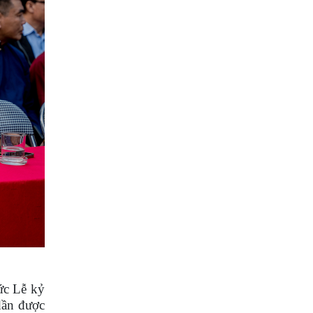
ức Lễ kỷ
dần được