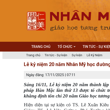
TRANG CHỦ
TỔ CHỨC
TIN TỨC - SỰ KIỆ
Trang chủ
Tin tức - Sự kiện
Sự kiện
Lễ Kỷ Niệm
Lễ kỷ niệm 20 năm Nhân Mỹ học đườn
Ngày đăng: 17/11/2025 | 07:11
Sáng 16/11, Lễ kỷ niệm 20 năm thành lậ
pháp Hàn Mặc lần thứ 13 được tổ chức tr
khẳng định tôn chỉ 20 năm Giáo học tương
Hiện diện tại sự kiện có TS. Lê Xuân Ki