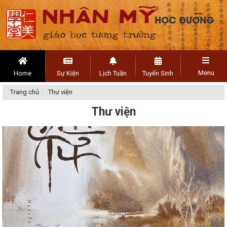
Menu
Home
Sự Kiện
Lịch Tuần
Tuyển Sinh
Trang chủ
Thư viện
Thư viện