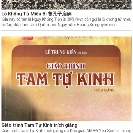
Lỗ Khổng Tử Miếu Bi 鲁孔子庙碑
Bia này có tên là Ngụy Khổng Tiện Bi 魏孔羡碑 còn gọi là lỗ khổng tử miếu
bi được lập thời Tam Quốc nước Ngụy năm Hoàng Sơ nguyên niên
Giáo trình Tam Tự Kinh trích giảng
Giáo trình Tam Tự Kinh trích giảng do Đốc giáo NMHĐ Yên Sơn Lê Trung