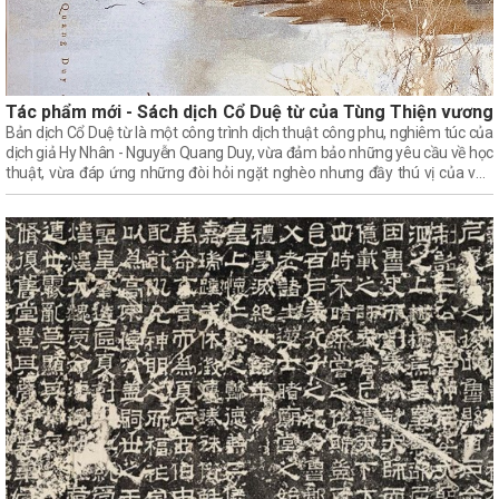
Tác phẩm mới - Sách dịch Cổ Duệ từ của Tùng Thiện vương
Bản dịch Cổ Duệ từ là một công trình dịch thuật công phu, nghiêm túc của
dịch giả Hy Nhân - Nguyễn Quang Duy, vừa đảm bảo những yêu cầu về học
thuật, vừa đáp ứng những đòi hỏi ngặt nghèo nhưng đầy thú vị của văn
chương; vì thế, rất có ý nghĩa đối với việc nghiên cứu về từ học của Việt
Nam