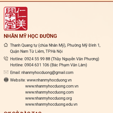
NHÂN MỸ HỌC ĐƯỜNG
Thanh Quang tự (chùa Nhân Mỹ), Phường Mỹ Đình 1,
Quận Nam Từ Liêm, TP.Hà Nội
Hotline: 0924 55 99 88 (Thầy Nguyễn Văn Phương)
Hotline: 0904 631 106 (Bác Phạm Văn Lâm)
Email: nhanmyhocduong@gmail.com
Website: www.nhanmyhocduong.vn
www.nhanmyhocduong.com.vn
www.nhanmyhocduong.com
www.nhanmyhocduong.org
www.nhanmyhocduong.edu.vn