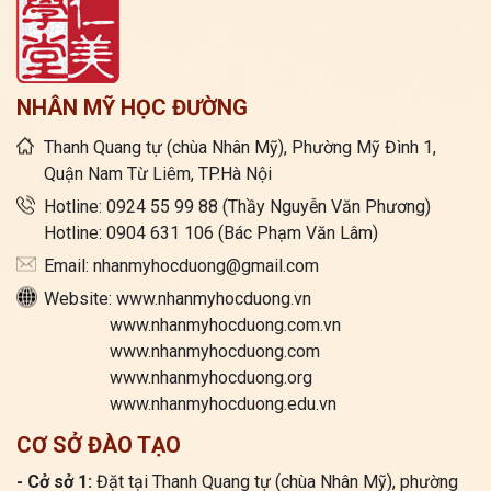
NHÂN MỸ HỌC ĐƯỜNG
Thanh Quang tự (chùa Nhân Mỹ), Phường Mỹ Đình 1,
Quận Nam Từ Liêm, TP.Hà Nội
Hotline: 0924 55 99 88 (Thầy Nguyễn Văn Phương)
Hotline: 0904 631 106 (Bác Phạm Văn Lâm)
Email: nhanmyhocduong@gmail.com
Website: www.nhanmyhocduong.vn
www.nhanmyhocduong.com.vn
www.nhanmyhocduong.com
www.nhanmyhocduong.org
www.nhanmyhocduong.edu.vn
CƠ SỞ ĐÀO TẠO
- Cở sở 1:
Đặt tại Thanh Quang tự (chùa Nhân Mỹ), phường