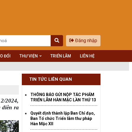
Đăng nhập
O ĐỔI
THƯ VIỆN
TRIỂN LÃM
LIÊN HỆ
TIN TỨC LIÊN QUAN
THÔNG BÁO GỬI NỘP TÁC PHẨM
12/2024,
TRIỂN LÃM HÀN MẶC LẦN THỨ 13
 diễn ra
Quyết định thành lập Ban Chỉ đạo,
Ban Tổ chức Triển lãm thư pháp
Hàn Mặc XII