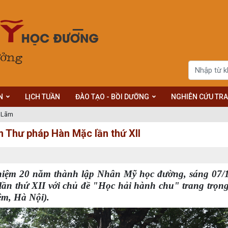
N
LỊCH TUẦN
ĐÀO TẠO - BỒI DƯỠNG
NGHIÊN CỨU TRA
n Lãm
 Thư pháp Hàn Mặc lần thứ XII
 niệm 20 năm thành lập Nhân Mỹ học đường, sáng 07/
ần thứ XII với chủ đề "Học hải hành chu" trang trọng
m, Hà Nội).