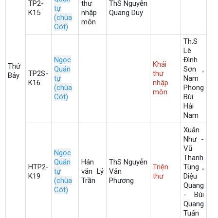
TP2-
thư
ThS Nguyễn
tự
K15
nhập
Quang Duy
(chùa
môn
Cót)
Th.S
Lê
Ngọc
Đình
Khải
Thứ
Quán
Sơn ,
TP2S-
thư
Bảy
tự
Nam
K16
nhập
(chùa
Phong
môn
Cót)
Bùi
Hải
Nam
Xuân
Như -
Vũ
Ngọc
Thanh
Quán
Hán
ThS Nguyễn
HTP2-
Triện
Tùng ,
tự
văn Lý
Văn
K19
thư
Diệu
(chùa
Trần
Phương
Quang
Cót)
- Bùi
Quang
Tuấn