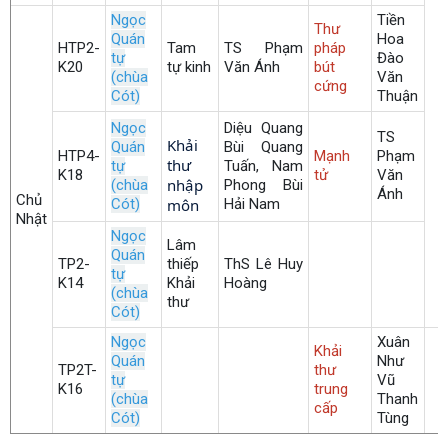
Ngọc
Tiền
Thư
Quán
Hoa
HTP2-
Tam
TS Phạm
pháp
tự
Đào
K20
tự kinh
Văn Ánh
bút
(chùa
Văn
cứng
Cót)
Thuận
Ngọc
Diệu Quang
TS
Khải 
Quán
Bùi Quang
HTP4-
Mạnh
Phạm
thư 
tự
Tuấn, Nam
K18
tử
Văn
nhập 
(chùa
Phong Bùi
Ánh
Chủ
Cót)
môn
Hải Nam
Nhật
Ngọc
Lâm
Quán
TP2-
thiếp
ThS Lê Huy
tự
K14
Khải
Hoàng
(chùa
thư
Cót)
Ngọc
Xuân
Khải
Quán
Như
TP2T-
thư
tự
Vũ
K16
trung
(chùa
Thanh
cấp
Cót)
Tùng