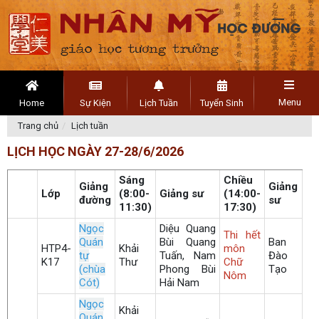
Menu
Home
Sự Kiện
Lịch Tuần
Tuyển Sinh
Trang chủ
Lịch tuần
LỊCH HỌC NGÀY 27-28/6/2026
Sáng
Chiều
Giảng
Giảng
Lớp
(8:00-
Giảng sư
(14:00-
đường
sư
11:30)
17:30)
Ngọc
Diệu Quang
Thi hết
Quán
Bùi Quang
Ban
HTP4-
Khải
môn
tự
Tuấn, Nam
Đào
K17
Thư
Chữ
(chùa
Phong Bùi
Tạo
Nôm
Cót)
Hải Nam
Ngọc
Khải
Quán